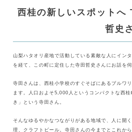
西桂の新しいスポットへ T
1000年継続したサステナブル産地を次の未来へ
織物の仕事を注文したい方はこちら
ものづくりの裏側を地元の若者
｜毎月第３土曜日｜氷室どよう
ふじよしだ定住促進センター
織物工場の連絡先一覧
ハタオリマチで暮らすヒトたちのインタビュー
｜毎月第３土曜日｜織物工場の直営店にいってみよう
哲史
山梨ハタオリ産地で活動している素敵な人にイン
を経て、この町に定住した寺田哲史さんにお話を
山梨ハタオリ産地の歴史
初めて織物を注文する方の基礎知識
山梨ハタオリ産地の織物の特徴
山梨県産業技術センター
織物に関する求人情報はこちら
織物に関するインターン情報は
｜MOVIE｜織物にまつわる工場見学の動画集
産地のイベントのお知らせ / 
寺田さんは、西桂小学校のすぐそばにあるブルワリーとギ
ます。人口およそ5,000人というコンパクトな西
き」という寺田さん。
そんなゆるやかなつながりがある地域で、人に開
｜MOVIE｜産地のすてきな動画を集めました
産地に関わるひとたちによるコ
理、クラフトビール。寺田さんの今までとこれか