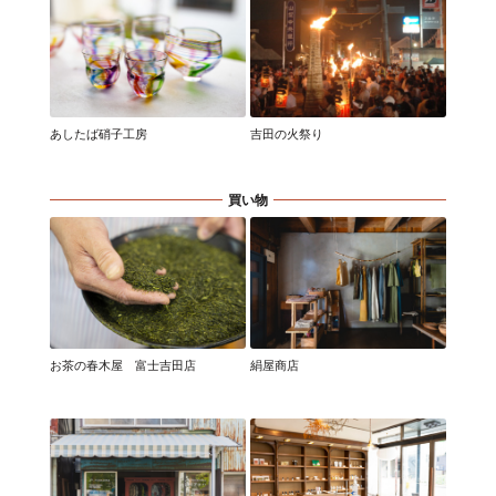
吉田の火祭り
あしたば硝子工房
買い物
お茶の春木屋 富士吉田店
絹屋商店