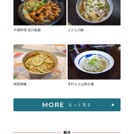
中国料理 四川龍都
うどんの駅
喫茶檸檬
手打ちそば而今庵
観光