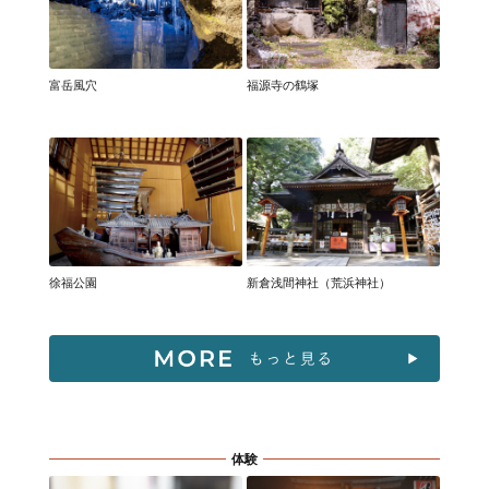
富岳風穴
福源寺の鶴塚
徐福公園
新倉浅間神社（荒浜神社）
体験