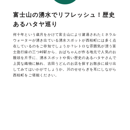
富士山の湧水でリフレッシュ！歴史
あるハタヤ巡り
何十年という歳月をかけて富士山により濾過されたミネラル
ウォーターが湧き出ている湧水スポットが西桂町には多く点
在しているのをご存知でしょうか？レトロな雰囲気が漂う富
士急行線の三つ峠駅から、おばちゃんが作る地元で人気のお
饅頭を片手に、湧水スポットや長い歴史のあるハタヤさんで
上質な織物に触れ、吉田うどんのお店を探すお散歩に繰り出
してみてはいかがでしょうか。川のせせらぎを耳にしながら
西桂町をご堪能ください。