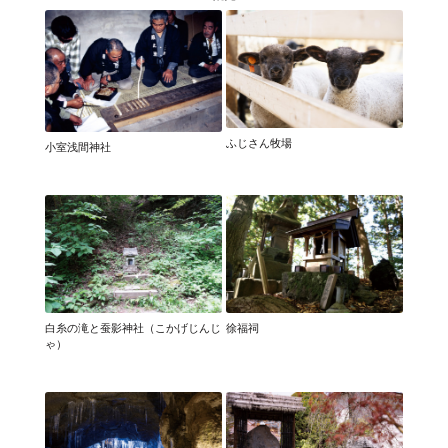
ふじさん牧場
小室浅間神社
白糸の滝と蚕影神社（こかげじんじ
徐福祠
ゃ）