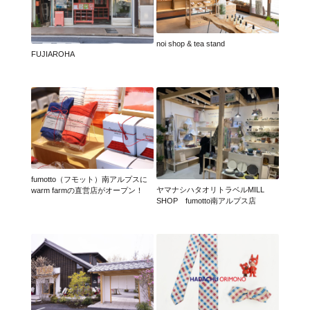
noi shop & tea stand
FUJIAROHA
fumotto（フモット）南アルプスに
ヤマナシハタオリトラベルMILL
warm farmの直営店がオープン！
SHOP fumotto南アルプス店