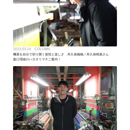
2023.03.14 COLUMN
機屋を自分で切り開く覚悟と楽しさ 舟久保織物／舟久保晴基さん
森口理緒のハタオリマチご案内！