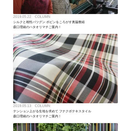
2019.05.22 COLUMN
シルクと相性バツグン ボビンをころがす奥脇整経
森口理緒のハタオリマチご案内！
2019.05.13 COLUMN
テンション上がる生地を求めて フナクボテキスタイル
森口理緒のハタオリマチご案内！