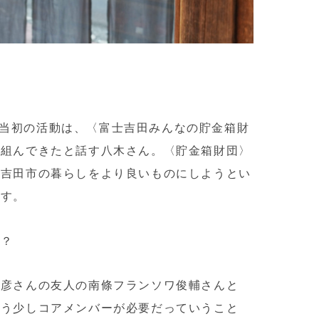
移住当初の活動は、〈富士吉田みんなの貯金箱財
り組んできたと話す八木さん。
〈貯金箱財団〉
士吉田市の暮らしをより良いものにしようとい
です。
か？
智彦さんの友人の南條フランソワ俊輔さんと
もう少しコアメンバーが必要だっていうこと