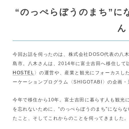
“のっぺらぼうのまち”に
1000年継続したサステナブル産地を次の未来へ
織物の仕事を注文したい方はこちら
ものづくりの裏側を地元の若者
｜毎月第３土曜日｜氷室どよう
ふじよしだ定住促進センター
織物工場の連絡先一覧
ハタオリマチで暮らすヒトたちのインタビュー
｜毎月第３土曜日｜織物工場の直営店にいってみよう
ん
今回お話を伺ったのは、株式会社DOSO代表の八
島市。八木さんは、2014年に富士吉田へ移住し
山梨ハタオリ産地の歴史
初めて織物を注文する方の基礎知識
山梨ハタオリ産地の織物の特徴
山梨県産業技術センター
織物に関する求人情報はこちら
織物に関するインターン情報は
｜MOVIE｜織物にまつわる工場見学の動画集
産地のイベントのお知らせ / 
HOSTEL
〉の運営や、産業と観光にフォーカスした芸術
ーケーションプログラム〈SHIGOTABI〉の企画
今年で移住から10年。富士吉田に暮らす人も観光
を忘れないために、“のっぺらぼうのまち”にならな
たこと、そしてこれからのことを伺ってきました
｜MOVIE｜産地のすてきな動画を集めました
産地に関わるひとたちによるコ