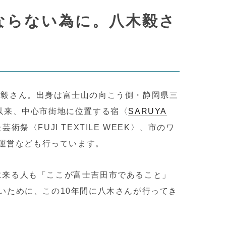
ならない為に。八木毅さ
が紹介しています
市
織物会社のONLINE SHOPを一挙にご紹介
ファクトリーショップのまわりには見どころ満載！
富士吉田へ移住をお考えの方へ
準備工程の注文をしたい方はこちら
木毅さん。
出身は富士山の向こう側・静岡県三
て以来、中心市街地に位置する宿〈
SARUYA
織物ができるまでの工程
山梨県絹人繊織物工業組合
こちら
過去のイベントレポート
ハタオリマチまでのアクセス
起業、移住のお手伝いが出来る助成金情報はこちら
祭〈FUJI TEXTILE WEEK〉、市のワ
・運営なども行っています。
に来る人も「ここが富士吉田市であること」
いために、この10年間に八木さんが行ってき
。
ラムです
ハタ印とは