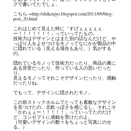
グで書いてたでしょ。
こちら→
http://shikenjyo.blogspot.com/2011/09/blog-
post_20.html
これはじめて見えた時に「すげぇぇぇぇぇ
ー！！！！！！！」っていってたもの。
技術力はデザインとはまた別の話なんだけど、や
っぱり人をよせつけるモノってなにかが製品の中
に隠れている（見える場合もあり。）気がする
の。
隠れているモノって技術力だったり、商品の裏に
ある背景だったり、作っている人の思いだった
り。
見えるモノってそれこそデザインだったり、感触
だったりね。
でもって、デザインに隠されたモノ。
この前ストックホルムでとっても素敵なデザイン
を見つけたの。北欧っぽさを感じるし、それこそ
「かわぇぇー！！！！！」っていってたのだけ
ど、コンセプトに感銘を受けたのよ。
（可愛いデザインの数々をちょっと写真にのせ
る。）