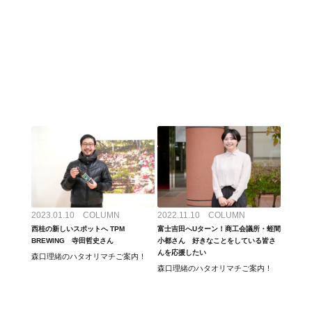
2023.01.10 COLUMN
2022.11.10 COLUMN
西桂の新しいスポットへ TPM
富士吉田へUターン！商工会議所・蛭間
BREWING 寺田哲史さん
小都さん 好きなことをしている皆さ
んを応援したい
森口理緒のハタオリマチご案内！
森口理緒のハタオリマチご案内！