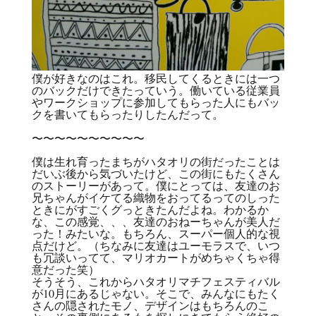
僕が好きなのはこれ。移民してくるときには一つ
のバックだけできたっていう。働いている従業員
やワークショップに参加してもらった人にもバッ
クを書いてもらったりしたんだって。
〜〜〜〜〜〜〜〜〜〜
僕は生れ育ったまちがハタオリの街だったことは
だいぶ後から気づいたけど、この街にもたくさん
のストーリーがあって。僕にとっては、友達のお
兄ちゃんがイケてる織物をおってるってのしった
ときにがすごくグっときたんだよね。わかるか
な、この感覚、、、友達のおねーちゃんが美人だ
った！みたいな。もちろん、スーパー個人的な視
点だけど。（ちなみに友達はユーモラスで、いつ
も冗談いってて、マリオカートがめちゃくちゃ得
意だった笑）
そうそう、これからハタオリマチフェスティバル
が10月にあるじゃない。そこで、みんなにもたく
さんの隠されたモノ、デザインはもちろんのこ