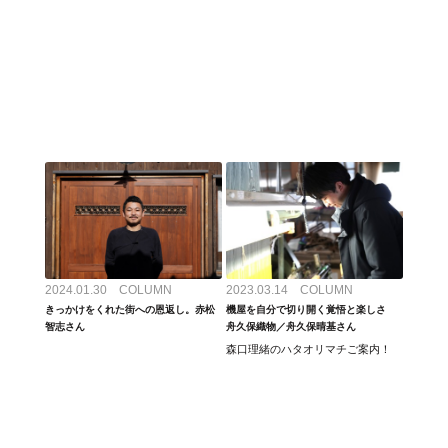
2024.01.30 COLUMN
2023.03.14 COLUMN
きっかけをくれた街への恩返し。赤松
機屋を自分で切り開く覚悟と楽しさ
智志さん
舟久保織物／舟久保晴基さん
森口理緒のハタオリマチご案内！