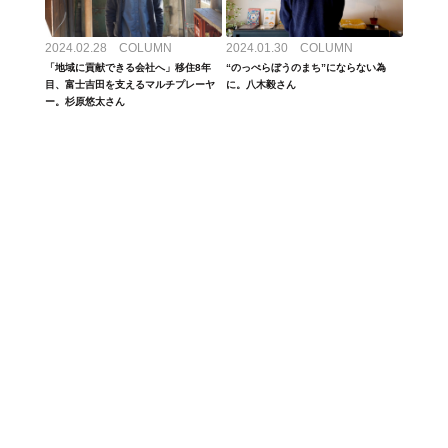
2024.02.28 COLUMN
2024.01.30 COLUMN
「地域に貢献できる会社へ」移住8年
“のっぺらぼうのまち”にならない為
目、富士吉田を支えるマルチプレーヤ
に。八木毅さん
ー。杉原悠太さん