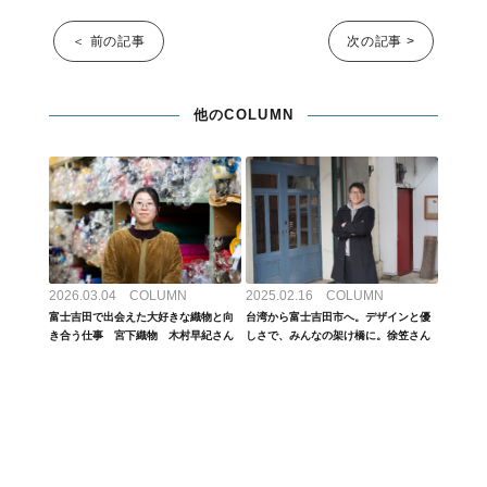
＜ 前の記事
次の記事 >
他のCOLUMN
2026.03.04 COLUMN
2025.02.16 COLUMN
富士吉田で出会えた大好きな織物と向
台湾から富士吉田市へ。デザインと優
き合う仕事 宮下織物 木村早紀さん
しさで、みんなの架け橋に。徐笠さん