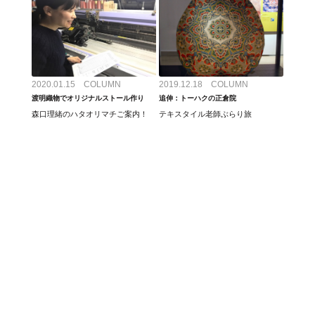
2020.01.15 COLUMN
2019.12.18 COLUMN
渡明織物でオリジナルストール作り
追伸：トーハクの正倉院
森口理緒のハタオリマチご案内！
テキスタイル老師ぶらり旅