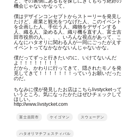
と、その裏側にあるもを探しにきてもらう絶好の
機会じゃないかなって。
僕はデザインコンセプトからストーリーを発見し
たけど、産業と観光をつなげた人、このイベント
を企画した人、手伝う人、織物をデザインする
人、織る人、染める人、織り機を直す人、富士吉
田市役所の人、、、、いろんな視点があって、こ
んなにハタオリに関わる人が一同にごったがえす
イベントってなかなかないんじゃないかな。
僕だってずっと行きたいのに、いけてないんだ
よ！！！！！！！！
だから、かわりに行ってきて、隠されたモノを発
見してきて！！！！！！！っていうお願いだった
のだ。
ちなみに僕が発見したお店はこちらlivstycketって
いうところ。気になったかたはぜひチェックして
ほしい。
http://www.livstycket.com
富士吉田市
ケイゴマン
スウェーデン
ハタオリマチフェスティバル