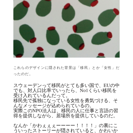
これらのデザインに隠された背景は「移民」とか「女性」だ
ったのだ。
スウェーデンって移民がとても多い国で、EUの中
でも、対人口比率でいったら、No1くらい移民を
受け入れているんだって。
移民先で孤独になっている女性を勇気づける、そ
んなメッセージが込められているの。
実際このNPO法人は、移民の人に仕事と言語の習
得を提供しながら、居場所を提供しているのだ。
なんか「かわぇぇぇーーーー！！！！」の裏にこ
ういったストーリーが隠されていると、かわいか