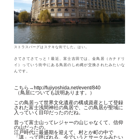
ストラスバーグはステキな街でした。はい。
さてさてさてっと！最近、富士吉田では、金鳥居（カナドリ
イ）っていう街中にある鳥居のしめ縄が交換されたみたいな
んです。
こちら→
http://fujiyoshida.net/event/840
（鳥居についても説明あります。）
この鳥居って世界文化遺産の構成資産として登録
された富士浅間神社の鳥居で、この鳥居が聖域に
入っていく目印だったのだね。
昔って富士山ってレジャーの山じゃなくて、信仰
の山だったの。
江戸時代に最盛期を迎えて、村とか町の中で
「講」って呼ばれる、今でいうとサークルみたい