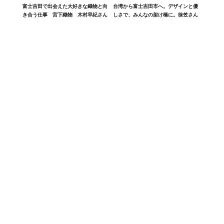
富士吉田で出会えた大好きな織物と向
台湾から富士吉田市へ。デザインと優
き合う仕事 宮下織物 木村早紀さん
しさで、みんなの架け橋に。徐笠さん