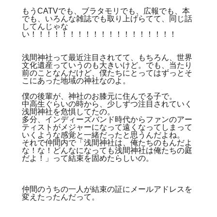
もうCATVでも、ブラタモリでも、広報でも、本
でも、いろんな雑誌でも取り上げらてて、同じ話
してんじゃな
い！！！！！！！！！！！！！！！！！！！
浅間神社って最近注目されてて、もちろん、世界
文化遺産っていうのも大きいけど。でも、当たり
前のことなんだけど、僕たちにとってはずっとそ
こにあった地域の神社なのよ。
僕の後輩が、神社のお膝元に住んでる子で。
中高生ぐらいの時から、少しずつ注目されていく
浅間神社を危惧してたの。
多分、インディーズバンド時代からファンのアー
ティストがメジャーになって遠くなってしまって
いくような感覚と一緒だったと思うんだよね。
それで仲間内で「浅間神社は、俺たちのもんだよ
な！な！どんなになっても浅間神社は俺たちの庭
だよ！」って結束を固めたらしいの。
仲間のうちの一人が結束の証にメールアドレスを
変えたったんだって。