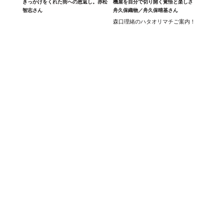
きっかけをくれた街への恩返し。赤松
機屋を自分で切り開く覚悟と楽しさ
智志さん
舟久保織物／舟久保晴基さん
森口理緒のハタオリマチご案内！