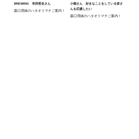
BREWING 寺田哲史さん
小都さん 好きなことをしている皆さ
んを応援したい
森口理緒のハタオリマチご案内！
森口理緒のハタオリマチご案内！