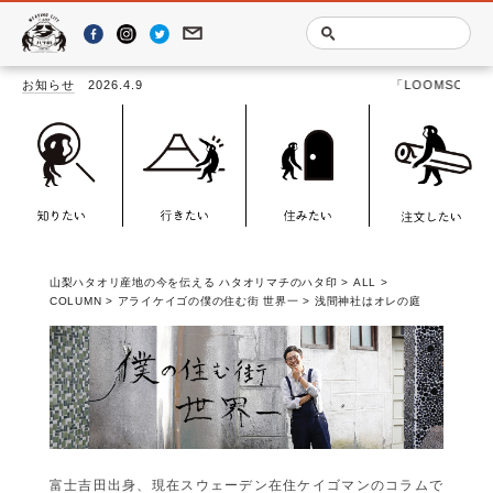
お知らせ
2026.4.9
「LOOMSCAPE －YAMANASHI TE
山梨ハタオリ産地の今を伝える ハタオリマチのハタ印
>
ALL
>
COLUMN
>
アライケイゴの僕の住む街 世界一
>
浅間神社はオレの庭
富士吉田出身、現在スウェーデン在住ケイゴマンのコラムで