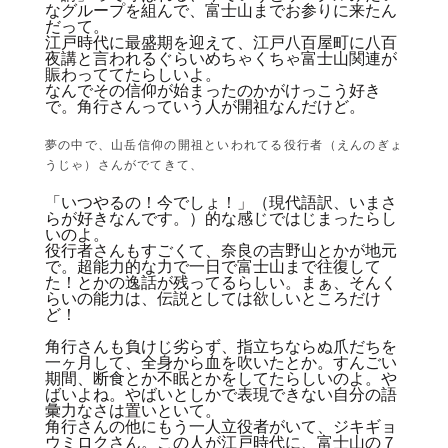
なグループを組んで、富士山までお参りに来たん
だって。
江戸時代に最盛期を迎えて、江戸八百屋町に八百
夜講と言われるぐらいめちゃくちゃ富士山関連が
賑わっててたらしいよ。
なんでその信仰が始まったのかがけっこう好き
で。角行さんっていう人が開祖なんだけど。
夢の中で、山岳信仰の開祖といわれてる役行者（えんのぎょ
うじゃ）さんがでてきて、
「いつやるの！今でしょ！」（現代語訳、いまさ
らが好きなんです。）的な感じではじまったらし
いのよ。
役行者さんもすごくて、奈良の吉野山とかが地元
で。超能力的な力で一日で富士山まで往復して
た！とかの逸話が残ってるらしい。まぁ、そんく
らいの能力は、伝説としては欲しいところだけ
ど！
角行さんも負けじ劣らず、指立ちならぬ爪だちを
一ヶ月して、全身から血を吹いたとか。すんごい
期間、断食とか不眠とかをしてたらしいのよ。や
ばいよね。やばいとしかで表現できない自分の語
彙力なさは置いといて。
角行さんの他にもう一人立役者がいて、ジキギョ
ウミロクさん。この人が江戸時代に、富士山の７