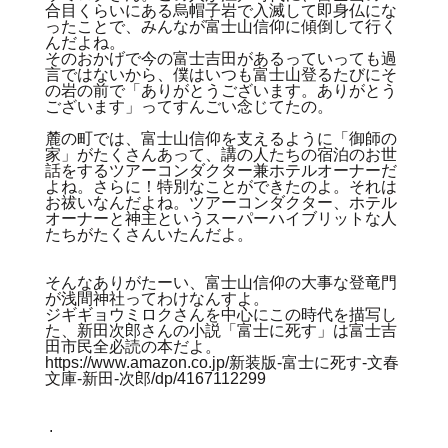
合目くらいにある烏帽子岩で入滅して即身仏にな
ったことで、みんなが富士山信仰に傾倒して行く
んだよね。
そのおかげで今の富士吉田があるっていっても過
言ではないから、僕はいつも富士山登るたびにそ
の岩の前で「ありがとうございます。ありがとう
ございます」ってすんごい念じてたの。
麓の町では、富士山信仰を支えるように「御師の
家」がたくさんあって、講の人たちの宿泊のお世
話をするツアーコンダクター兼ホテルオーナーだ
よね。さらに！特別なことができたのよ。それは
お祓いなんだよね。ツアーコンダクター、ホテル
オーナーと神主というスーパーハイブリットな人
たちがたくさんいたんだよ。
そんなありがたーい、富士山信仰の大事な登竜門
が浅間神社ってわけなんすよ。
ジギギョウミロクさんを中心にこの時代を描写し
た、新田次郎さんの小説「富士に死す」は富士吉
田市民全必読の本だよ。
https://www.amazon.co.jp/新装版-富士に死す-文春
文庫-新田-次郎/dp/4167112299
.