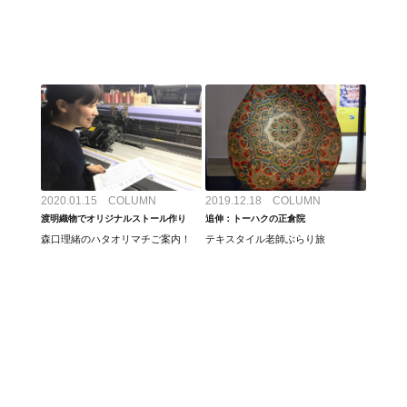
2020.01.15 COLUMN
2019.12.18 COLUMN
渡明織物でオリジナルストール作り
追伸：トーハクの正倉院
森口理緒のハタオリマチご案内！
テキスタイル老師ぶらり旅