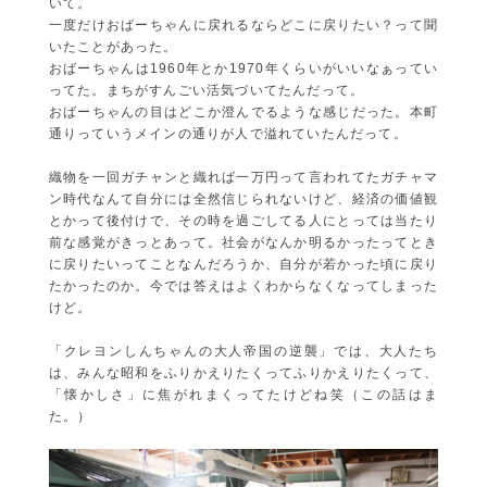
いて。
一度だけおばーちゃんに戻れるならどこに戻りたい？って聞
いたことがあった。
おばーちゃんは1960年とか1970年くらいがいいなぁってい
ってた。まちがすんごい活気づいてたんだって。
おばーちゃんの目はどこか澄んでるような感じだった。本町
通りっていうメインの通りが人で溢れていたんだって。
織物を一回ガチャンと織れば一万円って言われてたガチャマ
ン時代なんて自分には全然信じられないけど、経済の価値観
とかって後付けで、その時を過ごしてる人にとっては当たり
前な感覚がきっとあって。社会がなんか明るかったってとき
に戻りたいってことなんだろうか、自分が若かった頃に戻り
たかったのか。今では答えはよくわからなくなってしまった
けど。
「クレヨンしんちゃんの大人帝国の逆襲」では、大人たち
は、みんな昭和をふりかえりたくってふりかえりたくって、
「懐かしさ」に焦がれまくってたけどね笑（この話はま
た。）