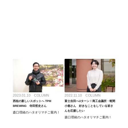
2023.01.10 COLUMN
2022.11.10 COLUMN
西桂の新しいスポットへ TPM
富士吉田へUターン！商工会議所・蛭間
BREWING 寺田哲史さん
小都さん 好きなことをしている皆さ
んを応援したい
森口理緒のハタオリマチご案内！
森口理緒のハタオリマチご案内！