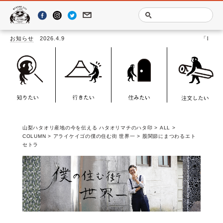
お知らせ
2026.4.9
「LOOMSCAPE －YAM
山梨ハタオリ産地の今を伝える ハタオリマチのハタ印
>
ALL
>
COLUMN
>
アライケイゴの僕の住む街 世界一
>
股関節にまつわるエト
セトラ