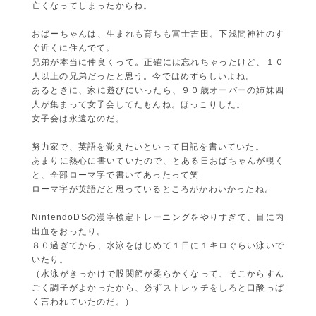
亡くなってしまったからね。
おばーちゃんは、生まれも育ちも富士吉田。下浅間神社のす
ぐ近くに住んでて。
兄弟が本当に仲良くって。正確には忘れちゃったけど、１０
人以上の兄弟だったと思う。今ではめずらしいよね。
あるときに、家に遊びにいったら、９０歳オーバーの姉妹四
人が集まって女子会してたもんね。ほっこりした。
女子会は永遠なのだ。
努力家で、英語を覚えたいといって日記を書いていた。
あまりに熱心に書いていたので、とある日おばちゃんが覗く
と、全部ローマ字で書いてあったって笑
ローマ字が英語だと思っているところがかわいかったね。
NintendoDSの漢字検定トレーニングをやりすぎて、目に内
出血をおったり。
８０過ぎてから、水泳をはじめて１日に１キロぐらい泳いで
いたり。
（水泳がきっかけで股関節が柔らかくなって、そこからすん
ごく調子がよかったから、必ずストレッチをしろと口酸っぱ
く言われていたのだ。）