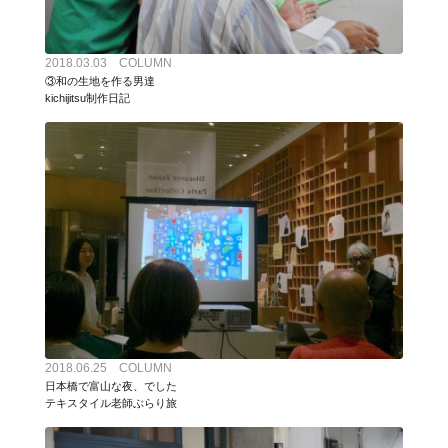
2018.03.03 COLUMN
③和の生地を作る男達
kichijitsu制作日記
2018.06.25 COLUMN
日本橋で富山な夜、でした
テキスタイル老師ぶらり旅