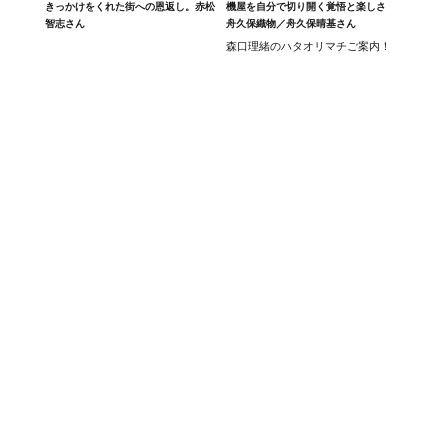
きっかけをくれた街への恩返し。赤松
機屋を自分で切り開く覚悟と楽しさ
智志さん
舟久保織物／舟久保晴基さん
森口理緒のハタオリマチご案内！