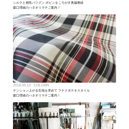
シルクと相性バツグン ボビンをころがす奥脇整経
森口理緒のハタオリマチご案内！
2019.05.13
COLUMN
テンション上がる生地を求めて フナクボテキスタイル
森口理緒のハタオリマチご案内！