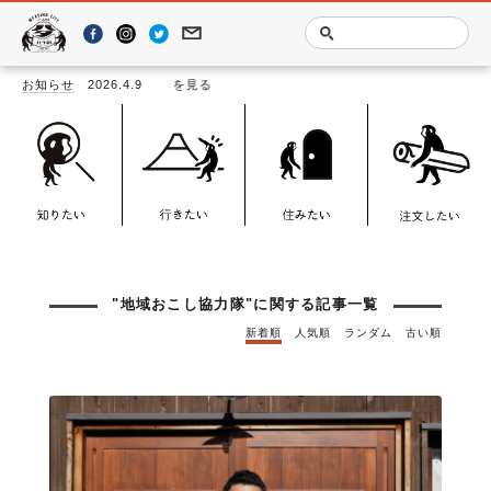
隊
に関する記事一覧
お知らせ
2026.4.9
「LOO
"地域おこし協力隊"に関する記事一覧
新着順
人気順
ランダム
古い順