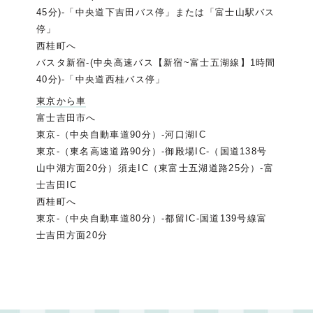
45分)-「中央道下吉田バス停」または「富士山駅バス
停」
西桂町へ
バスタ新宿-(中央高速バス【新宿~富士五湖線】1時間
40分)-「中央道西桂バス停」
東京から車
富士吉田市へ
東京-（中央自動車道90分）-河口湖IC
東京-（東名高速道路90分）-御殿場IC-（国道138号
山中湖方面20分）須走IC（東富士五湖道路25分）-富
士吉田IC
西桂町へ
東京-（中央自動車道80分）-都留IC-国道139号線富
士吉田方面20分