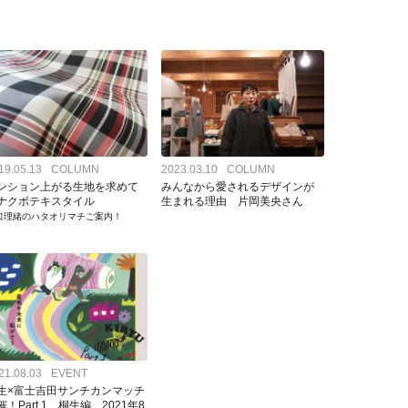
が紹介しています
市
織物会社のONLINE SHOPを一挙にご紹介
ファクトリーショップのまわりには見どころ満載！
富士吉田へ移住をお考えの方へ
準備工程の注文をしたい方はこちら
19.05.13
COLUMN
2023.03.10
COLUMN
ンション上がる生地を求めて
みんなから愛されるデザインが
ナクボテキスタイル
生まれる理由 片岡美央さん
口理緒のハタオリマチご案内！
織物ができるまでの工程
山梨県絹人繊織物工業組合
こちら
過去のイベントレポート
ハタオリマチまでのアクセス
起業、移住のお手伝いが出来る助成金情報はこちら
21.08.03
EVENT
生×富士吉田サンチカンマッチ
ラムです
ハタ印とは
催！Part.1 桐生編 2021年8