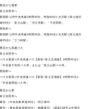
東京から電車
富士吉田市へ
新宿駅-(JR中央本線1時間40分、特急60分)-大月駅-(富士急行
線50分)-「富士山駅」「月江寺駅」「下吉田駅」
西桂町へ
新宿駅-(JR中央本線1時間40分、特急60分)-大月駅-(富士急行
線35分)-「三つ峠駅」
東京から高速バス
富士吉田市へ
バスタ新宿-(中央高速バス【新宿~富士五湖線】1時間45分)-
「中央道下吉田バス停」または「富士山駅バス停」
西桂町へ
バスタ新宿-(中央高速バス【新宿~富士五湖線】1時間40分)-
「中央道西桂バス停」
東京から車
富士吉田市へ
東京-（中央自動車道90分）-河口湖IC
東京-（東名高速道路90分）-御殿場IC-（国道138号山中湖方