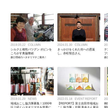
1000年継続したサステナブル産地を次の未来へ
織物の仕事を注文したい方はこちら
ものづくりの裏側を地元の若者
｜毎月第３土曜日｜氷室どよう
ふじよしだ定住促進センター
織物工場の連絡先一覧
ハタオリマチで暮らすヒトたちのインタビュー
｜毎月第３土曜日｜織物工場の直営店にいってみよう
2019.05.22
COLUMN
2024.01.30
COLUMN
20
シルクと相性バツグン ボビンを
きっかけをくれた街への恩返
テ
ころがす奥脇整経
し。赤松智志さん
フ
森口理緒のハタオリマチご案内！
森
山梨ハタオリ産地の歴史
初めて織物を注文する方の基礎知識
山梨ハタオリ産地の織物の特徴
山梨県産業技術センター
織物に関する求人情報はこちら
織物に関するインターン情報は
｜MOVIE｜織物にまつわる工場見学の動画集
産地のイベントのお知らせ / 
2019.01.29
NEWS
2022.01.18
EVENT REPORT
20
地域おこし協力隊募集！1000年
【REPORT】富士吉田市地域お
桐
｜MOVIE｜産地のすてきな動画を集めました
産地に関わるひとたちによるコ
以上続くハタオリマチを世界に
こし協力隊・片岡 美央さん展示
開