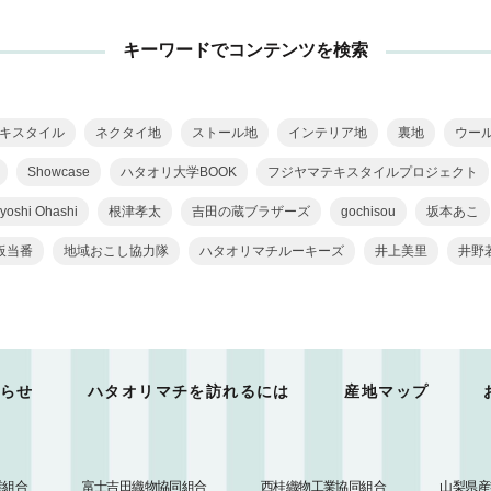
キーワードでコンテンツを検索
キスタイル
ネクタイ地
ストール地
インテリア地
裏地
ウー
Showcase
ハタオリ大学BOOK
フジヤマテキスタイルプロジェクト
yoshi Ohashi
根津孝太
吉田の蔵ブラザーズ
gochisou
坂本あこ
板当番
地域おこし協力隊
ハタオリマチルーキーズ
井上美里
井野
らせ
ハタオリマチを訪れるには
産地マップ
業組合
富士吉田織物協同組合
西桂織物工業協同組合
山梨県産