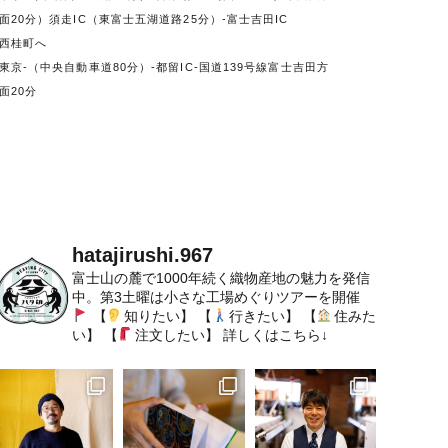
面20分）須走IC（東富士五湖道路25分）-富士吉田IC
西桂町へ
東京-（中央自動車道80分）-都留IC-国道139号線富士吉田方
面20分
hatajirushi.967
富士山の麓で1000年続く織物産地の魅力を発信
中。第3土曜は小さな工場めぐりツアーを開催
【
知りたい】
【
行きたい】
【
住みた
い】
【
注文したい】
詳しくはこちら↓