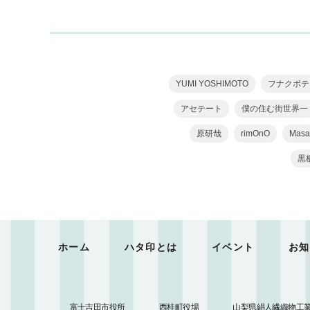
YUMI YOSHIMOTO
フナクボテ
アセテート
僕の住む街世界一
原研哉
rimOnO
Masa
黒
ホーム
ハタ印とは
イベント
お知
富士吉田市役所
西桂町役場
山梨県絹人繊織物工