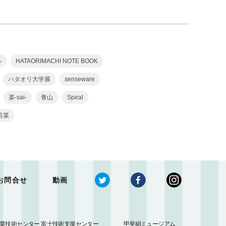
ル
HATAORIMACHI NOTE BOOK
ハタオリ大学展
senseware
菜-sai-
青山
Spiral
若菜
お問合せ
動画
業技術センター 富士技術支援センター
甲斐絹ミュージアム