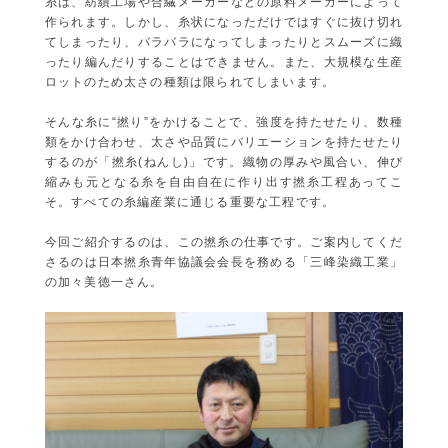
糸は、紡績工場や合繊メーカーなどの原料メーカーによって
作られます。しかし、糸状になっただけではすぐに抜け切れ
てしまったり、バラバラになってしまったりとスムーズに織
ったり編んだりすることはできません。また、大規模な生産
ロットのため太さの種類は限られてしまいます。
そんな糸に“撚り”をかけることで、強度を持たせたり、数種
類をかけ合わせ、太さや品質にバリエーションを持たせたり
するのが「撚糸(ねんし)」です。織物の厚みや風合い、伸び
縮みも元となる糸を自由自在に作り出す撚糸工程あってこ
そ。すべての糸編産業に通じる重要な工程です。
今回ご紹介するのは、この撚糸の仕事です。ご案内してくだ
さるのは日本撚糸青年協議会会長を務める「三峰染織工業」
の加々美徳一さん。