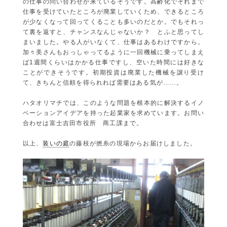
の仕事の問い合わせが来ているそうです。高齢化でそれまで
仕事を受けていたところが廃業していくため、できるところ
が少なくなって回ってくることも多いのだとか。でもそれっ
て裏を返すと、チャンスなんじゃないか？ とふと思ってし
まいました。やる人がいなくて、仕事はあるわけですから。
加々美さんもおっしゃってるように一回機械に乗ってしまえ
ば1週間くらいはかかる仕事ですし、空いた時間には好きな
ことができそうです。初期投資は廃業した機械を譲り受け
て、きちんと信頼を得られれば需要はある気が……。
ハタオリマチでは、このような問題を根本的に解決するイノ
ベーションアイデアを持った起業家を求めています。お問い
合わせは富士吉田市役所 商工課まで。
以上、
装いの庭
の藤枝が撚糸の現場からお届けしました。