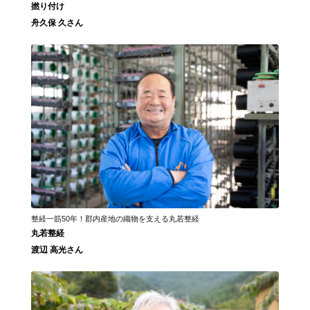
撚り付け
舟久保 久さん
整経一筋50年！郡内産地の織物を支える丸若整経
丸若整経
渡辺 高光さん