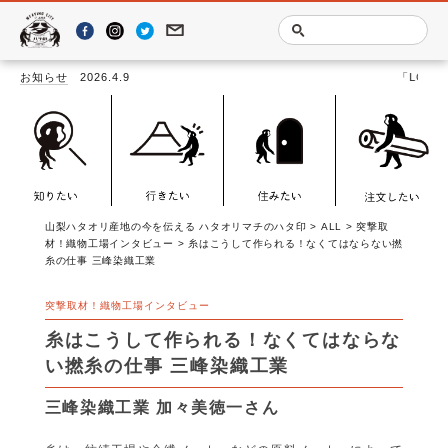
お知らせ
2026.4.9
「LOOMSCAPE －YAMANASHI TEXTILE
山梨ハタオリ産地の今を伝える ハタオリマチのハタ印
>
ALL
>
突撃取
材！織物工場インタビュー
>
糸はこうして作られる！なくてはならない撚
糸の仕事 三峰染織工業
突撃取材！織物工場インタビュー
糸はこうして作られる！なくてはならな
い撚糸の仕事 三峰染織工業
三峰染織工業 加々美徳一さん