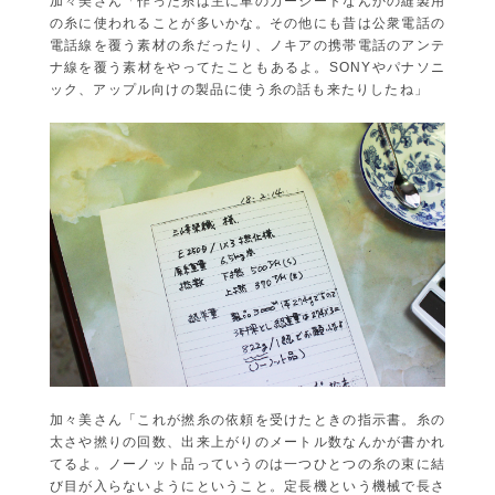
加々美さん「作った糸は主に車のカーシートなんかの縫製用
の糸に使われることが多いかな。その他にも昔は公衆電話の
電話線を覆う素材の糸だったり、ノキアの携帯電話のアンテ
ナ線を覆う素材をやってたこともあるよ。SONYやパナソニ
ック、アップル向けの製品に使う糸の話も来たりしたね」
加々美さん「これが撚糸の依頼を受けたときの指示書。糸の
太さや撚りの回数、出来上がりのメートル数なんかが書かれ
てるよ。ノーノット品っていうのは一つひとつの糸の束に結
び目が入らないようにということ。定長機という機械で長さ