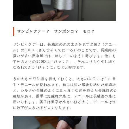
サンビャクデー？ サンボンコ？ モロ？
サンビャクデーは、長繊維の糸の太さを表す単位D（デニー
ル）の300D（さんびゃくでにーる）のことです。長繊維の
扱いが多い撚糸屋では、略してこのように呼びます。他にも
半分の太さの150Dは「ひゃくご」、それよりもう少し細く
なる120Dは「ひゃくに」などと呼びます。
糸の太さの豆知識を伝えておくと、太さの単位には主に番
手・デニールが使われます。糸には短い繊維を紡いだ短繊維
と、シルクや合繊のように真っ直ぐな糸を揃えた長繊維の2
種類があり、番手は短繊維の糸に、デニールは長繊維の糸に
用いられます。番手は数字が小さいほど太く、デニールは逆
に数字が大きいほど太くなります。