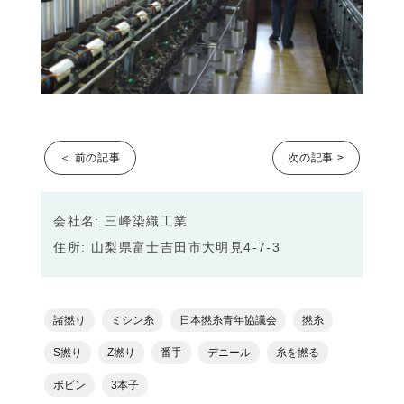
＜ 前の記事
次の記事 >
会社名: 三峰染織工業
住所: 山梨県富士吉田市大明見4-7-3
諸撚り
ミシン糸
日本撚糸青年協議会
撚糸
S撚り
Z撚り
番手
デニール
糸を撚る
ボビン
3本子