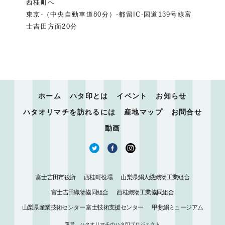
西桂町へ
東京-（中央自動車道80分）-都留IC-国道139号線富
士吉田方面20分
ホーム
ハタ印とは
イベント
お知らせ
ハタオリマチを訪れるには
産地マップ
お問合せ
動画
富士吉田市役所
西桂町役場
山梨県絹人繊織物工業組合
富士吉田織物協同組合
西桂織物工業協同組合
山梨県産業技術センター 富士技術支援センター
甲斐絹ミュージアム
運営 ハタオリマチのハタ印プロジェクト