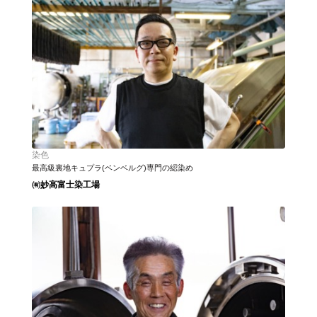
染色
最高級裏地キュプラ(ベンベルグ)専門の綛染め
㈲妙高富士染工場