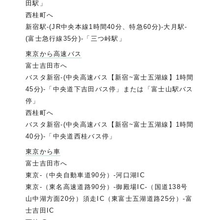
田駅」
西桂町へ
新宿駅-(JR中央本線1時間40分、特急60分)-大月駅-
(富士急行線35分)-「三つ峠駅」
東京から高速バス
富士吉田市へ
バスタ新宿-(中央高速バス【新宿~富士五湖線】1時間
45分)-「中央道下吉田バス停」または「富士山駅バス
停」
西桂町へ
バスタ新宿-(中央高速バス【新宿~富士五湖線】1時間
40分)-「中央道西桂バス停」
東京から車
富士吉田市へ
東京-（中央自動車道90分）-河口湖IC
東京-（東名高速道路90分）-御殿場IC-（国道138号
山中湖方面20分）須走IC（東富士五湖道路25分）-富
士吉田IC