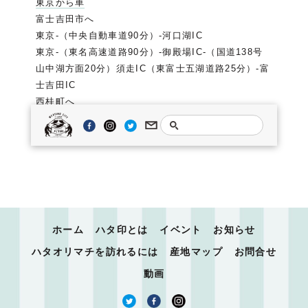
東京から車
富士吉田市へ
東京-（中央自動車道90分）-河口湖IC
東京-（東名高速道路90分）-御殿場IC-（国道138号
山中湖方面20分）須走IC（東富士五湖道路25分）-富
士吉田IC
西桂町へ
東京-（中央自動車道80分）-都留IC-国道139号線富
士吉田方面20分
ホーム
ハタ印とは
イベント
お知らせ
ハタオリマチを訪れるには
産地マップ
お問合せ
動画