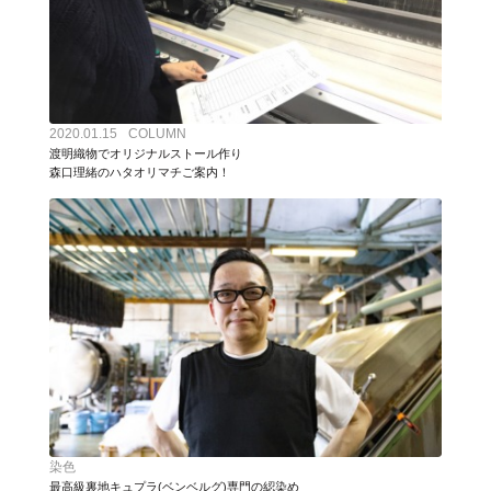
2020.01.15
COLUMN
渡明織物でオリジナルストール作り
森口理緒のハタオリマチご案内！
染色
最高級裏地キュプラ(ベンベルグ)専門の綛染め