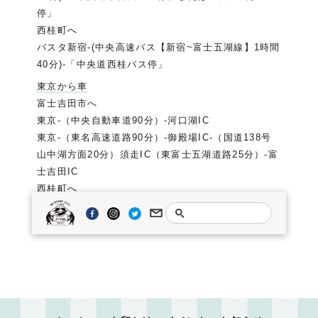
停」
西桂町へ
バスタ新宿-(中央高速バス【新宿~富士五湖線】1時間
40分)-「中央道西桂バス停」
東京から車
富士吉田市へ
東京-（中央自動車道90分）-河口湖IC
東京-（東名高速道路90分）-御殿場IC-（国道138号
山中湖方面20分）須走IC（東富士五湖道路25分）-富
士吉田IC
西桂町へ
東京-（中央自動車道80分）-都留IC-国道139号線富
士吉田方面20分