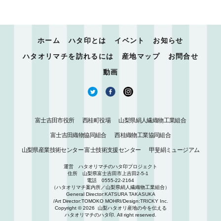
ホーム
ハタ印とは
イベント
お知らせ
ハタオリマチを訪れるには
産地マップ
お問合せ
動画
富士吉田市役所
西桂町役場
山梨県絹人繊織物工業組合
富士吉田織物協同組合
西桂織物工業協同組合
山梨県産業技術センター 富士技術支援センター
甲斐絹ミュージアム
運営 ハタオリマチのハタ印プロジェクト
住所 山梨県富士吉田市上吉田2-5-1
電話 0555-22-2164
（ハタオリマチ案内所／山梨県絹人繊織物工業組合）
General Director:
KATSURA TAKASUKA
/Art Director:TOMOKO MOHRI/Design:
TRICKY Inc.
Copyright © 2026
山梨ハタオリ産地の今を伝える
ハタオリマチのハタ印. All right reserved.