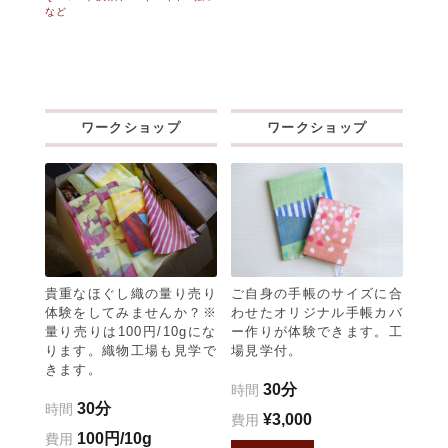
など
ワークショップ
ワークショップ
貴重なほぐし織の量り売り
ご自身の手帳のサイズに合
体験をしてみませんか？※
わせたオリジナル手帳カバ
量り売りは100円/10gにな
ー作りが体験できます。工
ります。織物工場も見学で
場見学付。
きます。
30分
時間
30分
時間
¥3,000
費用
100円/10g
費用