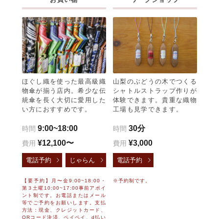
ほぐし織を使った最高級織
山梨のぶどうの木でつくる
物傘が揃う店内。希少な伝
シャトルストラップ作りが
統傘を長く大切に愛用した
体験できます。貴重な織物
い方におすすめです。
工場も見学できます。
9:00~18:00
30分
時間
時間
¥12,100〜
¥3,000
費用
費用
電話予約
じゃらん
電話予約
【要予約】月〜金9:00~18:00・
※予約制です。
第３土曜10:00~17:00事前アポイ
ント制です。お電話またはメール
等でご予約をお願いします。支払
方法：現金、クレジットカード、
QRコード決済、ペイペイ、d払い