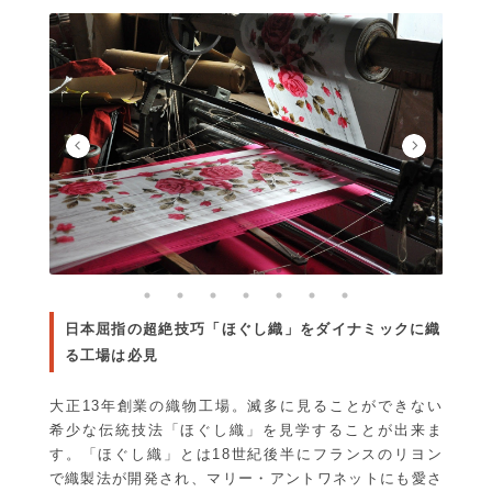
日本屈指の超絶技巧「ほぐし織」をダイナミックに織
る工場は必見
大正13年創業の織物工場。滅多に見ることができない
希少な伝統技法「ほぐし織」を見学することが出来ま
す。「ほぐし織」とは18世紀後半にフランスのリヨン
で織製法が開発され、マリー・アントワネットにも愛さ