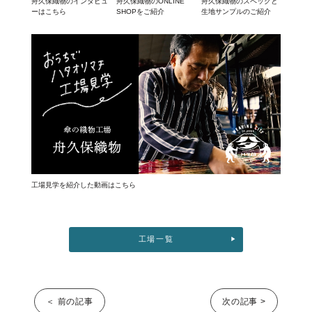
舟久保織物のインタビュ
舟久保織物のONLINE
舟久保織物のスペックと
ーはこちら
SHOPをご紹介
生地サンプルのご紹介
工場見学を紹介した動画はこちら
工場一覧
＜ 前の記事
次の記事 >