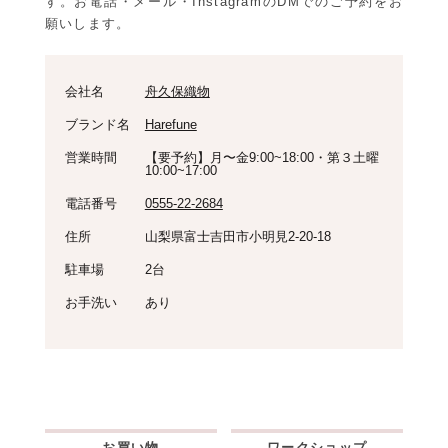
す。お電話・メール・InstagramのDMでのご予約をお
願いします。
会社名
舟久保織物
ブランド名
Harefune
営業時間
【要予約】月〜金9:00~18:00・第３土曜
10:00~17:00
電話番号
0555-22-2684
住所
山梨県富士吉田市小明見2-20-18
駐車場
2台
お手洗い
あり
お買い物
ワークショップ