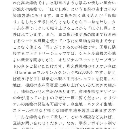
れた高級織物です。水彩画のような滲みや優しい風合い
が魅力の織物で、「ほぐし織」という名前の由来はその
染織方法にあります。ヨコ糸を粗く織り込んだ「仮織
り」をしたタテ糸に絵付けをしてからヨコ糸を外し、タ
テ糸を手でほぐして織り上げることから「ほぐし織」と
呼ばれています。また、ヨコ糸がタテ糸の端まで行き来
するシャトル織機を使っているため織物を両端まで余す
ことなく使える「耳」ができるのが特徴です。工場に隣
接するファクトリーショップでは、シャトル織機の心地
よい機音を聞きながら、オリジナルファクトリーブラン
ドの傘をご覧いただけます。舟久保織物のイチオシ傘は
《Harefune/マルサンカクシカク¥22,000》です。使え
ば使うほど手に馴染む木製の手元やシャフトを使用。生
地は、極細の糸を高密度に織り上げているためきめ細か
く、独特のハリと光沢があります。多種多様なデザイン
の傘が揃っていますのでぜひ一度ご覧ください。オリジ
ナルの織物の発注も可能です。傘生地・ネクタイ生地・
ストール生地など様々な織物生地を製造出来ますので
「こんな織物を作って欲しい」という相談などあれば、
直接お問い合わせください。なお、事前アポイント制で