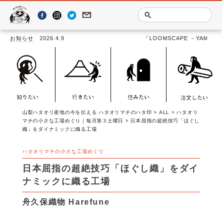
お知らせ
2026.4.9
「LOOMSCAPE －YAMANASHI TEXTI
山梨ハタオリ産地の今を伝える ハタオリマチのハタ印
>
ALL
>
ハタオリ
マチの小さな工場めぐり｜毎月第３土曜日
>
日本屈指の超絶技巧「ほぐし
織」をダイナミックに織る工場
ハタオリマチの小さな工場めぐり
日本屈指の超絶技巧「ほぐし織」をダイ
ナミックに織る工場
舟久保織物 Harefune