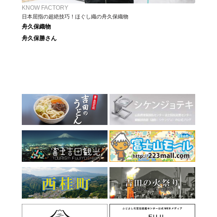
KNOW FACTORY
日本屈指の超絶技巧！ほぐし織の舟久保織物
舟久保織物
舟久保勝さん