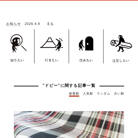
記事一覧
お知らせ
2026.4.9
「LOO
"ドビー"に関する記事一覧
新着順
人気順
ランダム
古い順