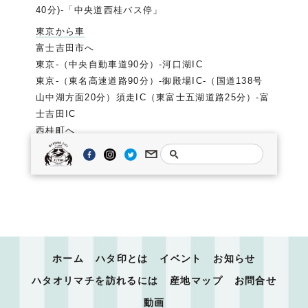
40分)-「中央道西桂バス停」
東京から車
富士吉田市へ
東京-（中央自動車道90分）-河口湖IC
東京-（東名高速道路90分）-御殿場IC-（国道138号
山中湖方面20分）須走IC（東富士五湖道路25分）-富
士吉田IC
西桂町へ
東京-（中央自動車道80分）-都留IC-国道139号線富
士吉田方面20分
ホーム
ハタ印とは
イベント
お知らせ
ハタオリマチを訪れるには
産地マップ
お問合せ
動画