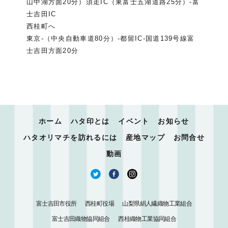
山中湖方面20分）須走IC（東富士五湖道路25分）-富
士吉田IC
西桂町へ
東京-（中央自動車道80分）-都留IC-国道139号線富
士吉田方面20分
ホーム
ハタ印とは
イベント
お知らせ
ハタオリマチを訪れるには
産地マップ
お問合せ
動画
富士吉田市役所
西桂町役場
山梨県絹人繊織物工業組合
富士吉田織物協同組合
西桂織物工業協同組合