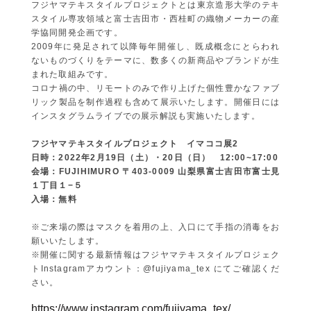
フジヤマテキスタイルプロジェクトとは東京造形大学のテキ
スタイ
ル専攻領域と富士吉田市・
西桂町の織物メーカーの産
学協同開発企画です。
2009年に発足されて以降毎年開催し、
既成概念にとらわれ
ないものづくりをテーマに、
数多くの新商品やブランドが生
まれた取組みです。
コロナ禍の中、
リモートのみで作り上げた個性豊かなファブ
リック製品を制作過程
も含めて展示いたします。
開催日には
インスタグラムライブでの展示解説も実施いたします。
フジヤマテキスタイルプロジェクト イマココ展2
日時：2022年2月19日（土）・20日（日） 12:00~17:00
会場：FUJIHIMURO 〒403-0009 山梨県富士吉田市富士見
１丁目１−５
入場：無料
※ご来場の際はマスクを着用の上、
入口にて手指の消毒をお
願いいたします。
※
開催に関する最新情報はフジヤマテキスタイルプロジェク
トIns
tagramアカウント：@fujiyama_tex にてご確認くだ
さい。
https://www.instagram.com/
fujiyama_tex/