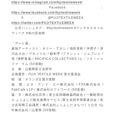
https://www.instagram.com/fujitextileweek/
Facebook：
https://www.facebook.com/fujitextileweek
X： @FUJITEXTILEWEEK
https://twitter.com/FUJITEXTILEWEEK
公式ハッシュタグ： #fujitextileweek #フジテキスタイル
ウィーク #布の芸術祭
「アート展」
参加アーティスト：ネリー・アガシ / 池田杏莉 / 沖潤子 / 清
川あさみ / ゲオメトル / 顧剣亨 /ブランシェ・ジムブレレ /
筒 /津野青嵐 / PACIFICA COLLECTIVES /ユ・ソラ / ジャ
ファ・ラム (50音順)
主 催：山梨県富士吉田市
企画運営：FUJI TEXTILE WEEK 実行委員会
助 成：オランダ王国大使館
協 賛：エヌ・アンド・エー株式会社 / FSX株式会社 /
FabCafe LLP / 株式会社ロフトワーク (50音順)
協 力：株式会社宗邦 / 富士吉田織物協同組合 / 一般財団法
人 ふじよしだ観光振興サービス /富士吉田市商業連合会 / 富
士吉田商工会議所 / 株式会社ふじよしだまちづくり公社 /山
叶株式会社 / 山梨県 (50音順)