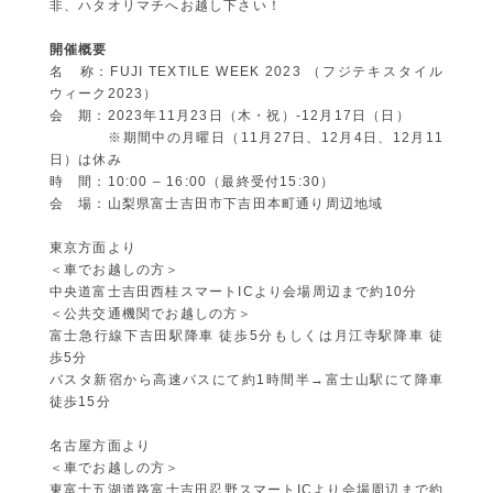
非、ハタオリマチへお越し下さい！
開催概要
名 称：FUJI TEXTILE WEEK 2023 （フジテキスタイル
ウィーク2023）
会 期：2023年11月23日（木・祝）-12月17日（日）
※期間中の月曜日（11月27日、12月4日、12月11
日）は休み
時 間：10:00 – 16:00（最終受付15:30）
会 場：山梨県富士吉田市下吉田本町通り周辺地域
東京方面より
＜車でお越しの方＞
中央道富士吉田西桂スマートICより会場周辺まで約10分
＜公共交通機関でお越しの方＞
富士急行線下吉田駅降車 徒歩5分もしくは月江寺駅降車 徒
歩5分
バスタ新宿から高速バスにて約1時間半→富士山駅にて降車
徒歩15分
名古屋方面より
＜車でお越しの方＞
東富士五湖道路富士吉田忍野スマートICより会場周辺まで約