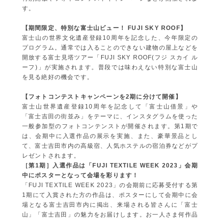
す。
【期間限定、特別な富士山ビュー！ FUJI SKY ROOF】
富士山の世界文化遺産登録10周年を記念した、今年限定の
プログラム。通常では入ることのできない建物の屋上などを
開放する富士見塔ツアー「FUJI SKY ROOF(フジ スカイ ル
ーフ)」が実施されます。普段では味わえない特別な富士山
を見る絶好の機会です。
【フォトコンテストキャンペーンを2期に分けて開催】
富士山世界遺産登録10周年を記念して「富士山借景」や
「富士吉田の街並み」をテーマに、インスタグラムを使った
一般参加型のフォトコンテンストが開催されます。第1期で
は、会期中に入選作品の展示を実施、また、豪華景品とし
て、富士吉田市内の高級宿、人気ホステルの宿泊券などがプ
レゼントされます。
［第1期］入選作品は「FUJI TEXTILE WEEK 2023」会期
中にポスターとなって会場を彩ります！
「FUJI TEXTILE WEEK 2023」の会期前に応募受付する第
1期にて入賞された方の作品は、ポスターにして会期中に会
場となる富士吉田市内に掲出、来場される皆さんに「富士
山」「富士吉田」の魅力をお届けします。お一人さま何作品