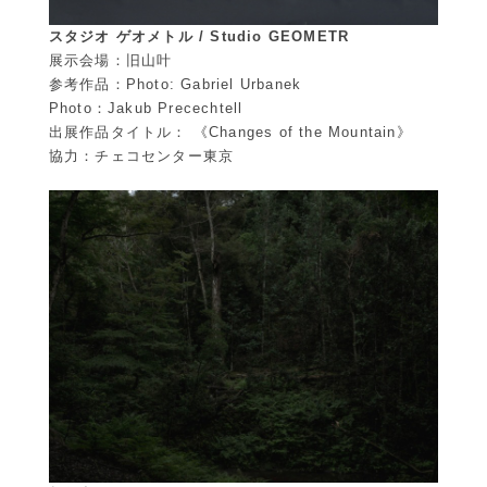
スタジオ ゲオメトル / Studio GEOMETR
展示会場：旧山叶
参考作品：Photo: Gabriel Urbanek
Photo：Jakub Precechtell
出展作品タイトル： 《Changes of the Mountain》
協力：チェコセンター東京