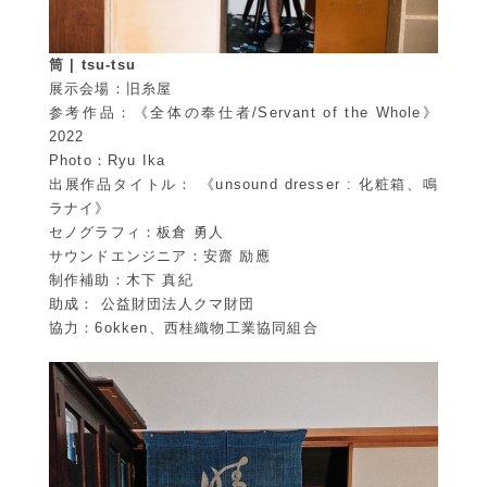
筒 | tsu-tsu
展示会場：旧糸屋
参考作品：《全体の奉仕者/Servant of the Whole》
2022
Photo：Ryu Ika
出展作品タイトル： 《unsound dresser : 化粧箱、鳴
ラナイ》
セノグラフィ：板倉 勇人
サウンドエンジニア：安齋 励應
制作補助：木下 真紀
助成： 公益財団法人クマ財団
協力：6okken、西桂織物工業協同組合