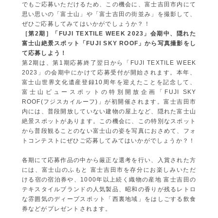
でもご応募いただけるため、この機会に、富士吉田市内にて
思い思いの「富士山」や「富士吉田の街並み」を撮影して、
ぜひご応募してみてはいかがでしょうか？！
［第2期］
「FUJI TEXTILE WEEK 2023」会期中、隠れた
富士山絶景スポット「FUJI SKY ROOF」から
写真撮影をし
て応募しよう！
第2期は、第1期応募終了翌日から「FUJI TEXTILE WEEK
2023」の会期中にかけて応募受付が開始されます。本年、
富士山世界文化遺産登録10周年を迎えたことを記念して、
富士山ビュースポットの特別開放企画「FUJI SKY
ROOF(フジスカイルーフ)」が初開催されます。富士吉田市
内には、普段開放していない建物の屋上など、隠れた富士山
絶景スポットがあります。この機会に、この特別なスポット
から普段観ることのない富士山の姿を写真におさめて、フォ
トコンテストにぜひご応募してみてはいかがでしょうか？！
各期にて応募作品の中から厳正な選考を行い、入賞された方
には、富士山のふもと 富士吉田市を存分にお楽しみいただ
ける宿の宿泊券や、1000年以上続く織物の産地 富士吉田の
テキスタイルブランドの人気製品、昭和の香りが残るレトロ
な雰囲気のディープスポット「西裏地域」をはしごする飲食
券などがプレゼントされます。