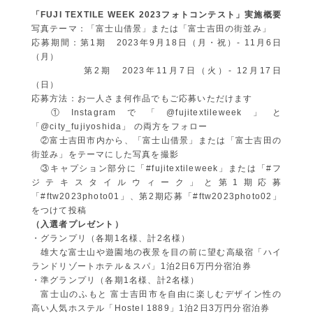
「FUJI TEXTILE WEEK 2023フォトコンテスト」実施概要
写真テーマ：「富士山借景」または「富士吉田の街並み」
応募期間：第1期 2023年9月18日（月・祝）- 11月6日
（月）
第2期 2023年11月7日（火）- 12月17日
（日）
応募方法：お一人さま何作品でもご応募いただけます
①Instagramで「@fujitextileweek」と
「@city_fujiyoshida」 の両方をフォロー
②富士吉田市内から、「富士山借景」または「富士吉田の
街並み」をテーマにした写真を撮影
③キャプション部分に「#fujitextileweek」または「#フ
ジテキスタイルウィーク」と第1期応募
「#ftw2023photo01」、第2期応募「#ftw2023photo02」
をつけて投稿
（入選者プレゼント）
・グランプリ（各期1名様、計2名様）
雄大な富士山や遊園地の夜景を目の前に望む高級宿「ハイ
ランドリゾートホテル＆スパ」1泊2日6万円分宿泊券
・準グランプリ（各期1名様、計2名様）
富士山のふもと 富士吉田市を自由に楽しむデザイン性の
高い人気ホステル「Hostel 1889」1泊2日3万円分宿泊券