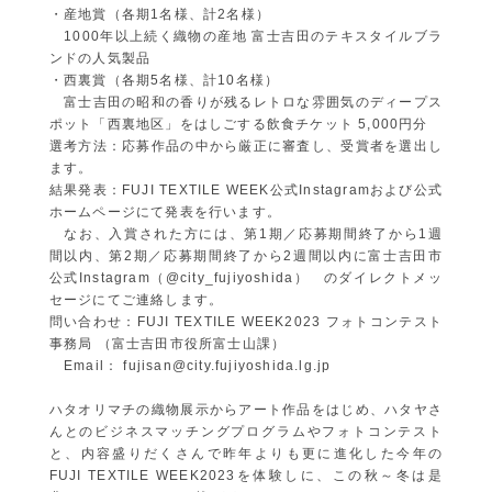
・産地賞（各期1名様、計2名様）
1000年以上続く織物の産地 富士吉田のテキスタイルブラ
ンドの人気製品
・西裏賞（各期5名様、計10名様）
富士吉田の昭和の香りが残るレトロな雰囲気のディープス
ポット「西裏地区」をはしごする飲食チケット 5,000円分
選考方法：応募作品の中から厳正に審査し、受賞者を選出し
ます。
結果発表：FUJI TEXTILE WEEK公式Instagramおよび公式
ホームページにて発表を行います。
なお、入賞された方には、第1期／応募期間終了から1週
間以内、第2期／応募期間終了から2週間以内に富士吉田市
公式Instagram（@city_fujiyoshida） のダイレクトメッ
セージにてご連絡します。
問い合わせ：FUJI TEXTILE WEEK2023 フォトコンテスト
事務局 （富士吉田市役所富士山課）
Email： fujisan@city.fujiyoshida.lg.jp
ハタオリマチの織物展示からアート作品をはじめ、ハタヤさ
んとのビジネスマッチングプログラムやフォトコンテスト
と、内容盛りだくさんで昨年よりも更に進化した今年の
FUJI TEXTILE WEEK2023を体験しに、この秋～冬は是