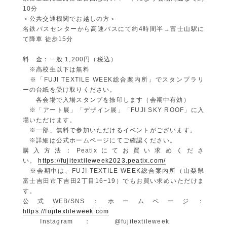
10分
＜公共交通機関でお越しの方＞
名鉄バスセンターから高速バスにて約4時間半→富士山駅に
て降車 徒歩15分
料 金：一般 1,200円（税込）
※高校生以下は無料
※「FUJI TEXTILE WEEK総合案内所」でスタンプラリ
ーの台紙を受け取りください。
各会場で入場スタンプを捺印します（会期中有効）
※「アート展」「デザイン展」「FUJI SKY ROOF」に入
場いただけます。
※一部、無料で参加いただけるイベントがございます。
※詳細は公式ホームページにてご確認ください。
購入方法：Peatixにてお買い求めくださ
い。
https://fujitextileweek2023.peatix.com/
※会期中は、FUJI TEXTILE WEEK総合案内所（山梨県
富士吉田市下吉田2丁目16−19）でもお買い求めいただけま
す。
公式WEB/SNS：ホームページ：
https://fujitextileweek.com
Instagram： @fujitextileweek