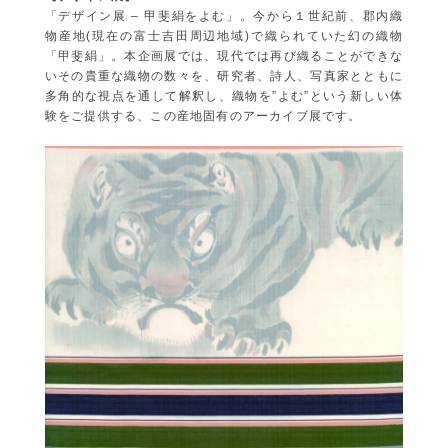
「デザイン展 – 甲斐絹をよむ」。今から１世紀前、郡内織
物産地(現在の富士吉田周辺地域)で織られていた幻の織物
「甲斐絹」。本企画展では、現代では再び織ることができな
いその貴重な織物の数々を、研究者、詩人、写真家とともに
多角的な視点を通して解釈し、織物を”よむ”という新しい体
験をご提供する、この産地固有のアーカイブ展です。