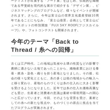
ーティストが出展する「アート展」をはじめ
、伝統的な織物
である甲斐絹を現代的な展示で紹介する「デザイン
展」、ビ
ジネスマッチングのプログラムなど、様々なイベントが開
催
されます。さらに、今年は富士山の世界文化遺産登録10周
年であ
ることにちなみ、「富士山借景」
企画として富士山ビ
ュースポットの特別開放「FUJI SKY ROOF(フジスカイル
ーフ)」や、フォトコンテストも開催されます。
今年のテーマ「Back to
Thread / 糸への回帰」
古くは江戸時代、この地域は気候や土壌の性質などの影響で
農耕に適さない土地であったことから、織物産業における養
蚕・撚糸・染色・織りを担う産地となりました。その後、社
会の様々な変化とともに、糸の多くは他の地域からの輸入へ
と移り変わり、産地のものづくりは糸の仕入れに大きく影響
を受けるようになりました。近年では糸の仕入れ価格高騰な
ども受け、生産者と消費者の意識は素材や環境問題への関心
へと広がっています。今回、そのような背景を受け、素材と
しての糸への新たな視点や、ものづくりの原点に焦点を当て
たプログラムが実施されます。