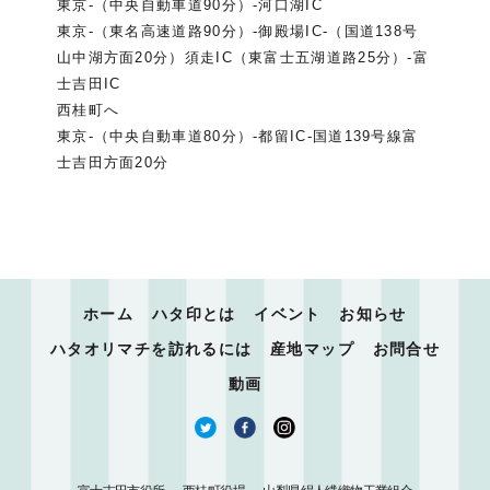
東京-（中央自動車道90分）-河口湖IC
東京-（東名高速道路90分）-御殿場IC-（国道138号
山中湖方面20分）須走IC（東富士五湖道路25分）-富
士吉田IC
西桂町へ
東京-（中央自動車道80分）-都留IC-国道139号線富
士吉田方面20分
ホーム
ハタ印とは
イベント
お知らせ
ハタオリマチを訪れるには
産地マップ
お問合せ
動画