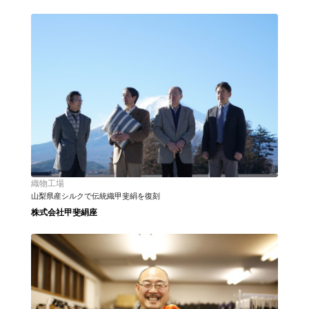
織物工場
山梨県産シルクで伝統織甲斐絹を復刻
株式会社甲斐絹座