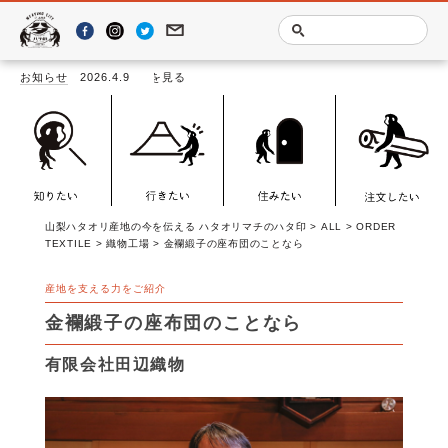
お知らせ
2026.4.9
「LOOMSCA
山梨ハタオリ産地の今を伝える ハタオリマチのハタ印
>
ALL
>
ORDER
TEXTILE
>
織物工場
>
金襴緞子の座布団のことなら
産地を支える力をご紹介
金襴緞子の座布団のことなら
有限会社田辺織物