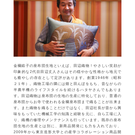
金襴緞子の座布団生地といえば、田辺織物！やさしい笑顔が
印象的な2代目田辺丈人さんはその穏やかな性格から地元で
も癒やしの存在として定評があります。創業1946年（昭和
２１年）。織物工場の隣には畑と田んぼをもち、昔ながらの
半農半機のライフスタイルを続けるハタヤさんでもありま
す。田辺織物は座布団の生地の生産に特化しており、普通の
座布団からお寺で使われる金襴座布団まで織ることが出来ま
す。また織物を織ることだけではなく、田辺社長が昔から興
味をもっていた機械工学の知識と経験を元に、自ら工場に入
り、織機の修理やメンテナンスも行っています。既存の座布
団生地の生産とは別に、新商品開発にも力を入れており、
2009年から東京造形大学との産学コラボレーション商品開