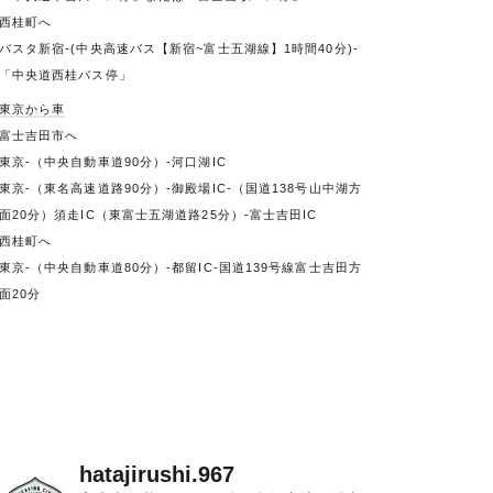
西桂町へ
バスタ新宿-(中央高速バス【新宿~富士五湖線】1時間40分)-
「中央道西桂バス停」
東京から車
富士吉田市へ
東京-（中央自動車道90分）-河口湖IC
東京-（東名高速道路90分）-御殿場IC-（国道138号山中湖方
面20分）須走IC（東富士五湖道路25分）-富士吉田IC
西桂町へ
東京-（中央自動車道80分）-都留IC-国道139号線富士吉田方
面20分
hatajirushi.967