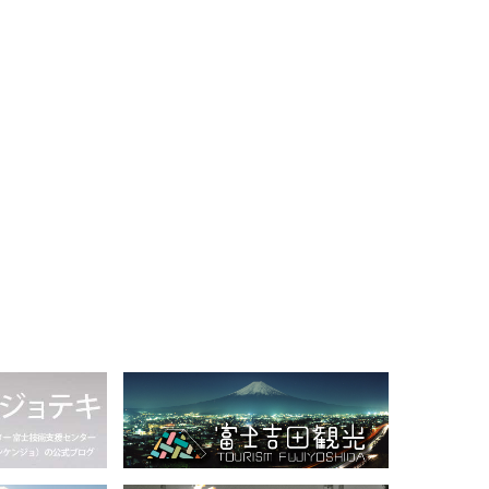
が紹介しています
市
織物会社のONLINE SHOPを一挙にご紹介
ファクトリーショップのまわりには見どころ満載！
富士吉田へ移住をお考えの方へ
準備工程の注文をしたい方はこちら
織物ができるまでの工程
山梨県絹人繊織物工業組合
こちら
過去のイベントレポート
ハタオリマチまでのアクセス
起業、移住のお手伝いが出来る助成金情報はこちら
ラムです
ハタ印とは