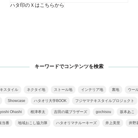
ハタ印のＸはこちらから
キーワードでコンテンツを検索
キスタイル
ネクタイ地
ストール地
インテリア地
裏地
ウー
Showcase
ハタオリ大学BOOK
フジヤマテキスタイルプロジェクト
yoshi Ohashi
根津孝太
吉田の蔵ブラザーズ
gochisou
坂本あこ
板当番
地域おこし協力隊
ハタオリマチルーキーズ
井上美里
井野