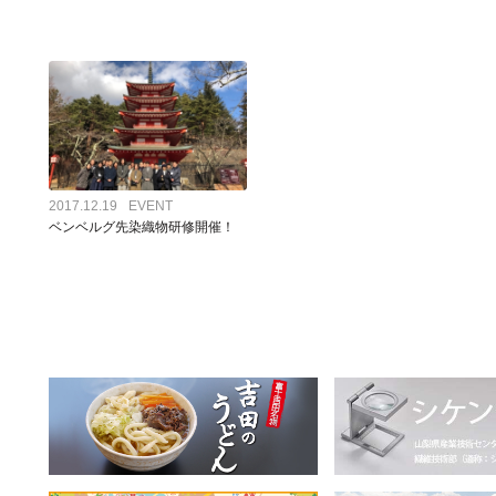
1000年継続したサステナブル産地を次の未来へ
織物の仕事を注文したい方はこちら
ものづくりの裏側を地元の若者
｜毎月第３土曜日｜氷室どよう
ふじよしだ定住促進センター
織物工場の連絡先一覧
ハタオリマチで暮らすヒトたちのインタビュー
｜毎月第３土曜日｜織物工場の直営店にいってみよう
2017.12.19
EVENT
ベンベルグ先染織物研修開催！
山梨ハタオリ産地の歴史
初めて織物を注文する方の基礎知識
山梨ハタオリ産地の織物の特徴
山梨県産業技術センター
織物に関する求人情報はこちら
織物に関するインターン情報は
｜MOVIE｜織物にまつわる工場見学の動画集
産地のイベントのお知らせ / 
｜MOVIE｜産地のすてきな動画を集めました
産地に関わるひとたちによるコ