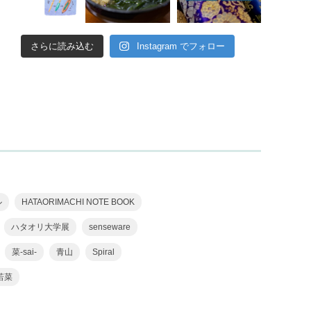
さらに読み込む
Instagram でフォロー
ル
HATAORIMACHI NOTE BOOK
ハタオリ大学展
senseware
菜-sai-
青山
Spiral
若菜