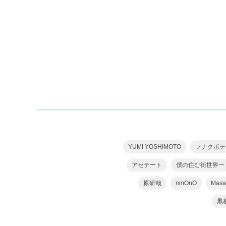
YUMI YOSHIMOTO
フナクボテ
アセテート
僕の住む街世界一
原研哉
rimOnO
Masa
黒