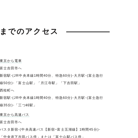
町までのアクセス
東京から電車
富士吉田市へ
新宿駅-(JR中央本線1時間40分、特急60分)-大月駅-(富士急行
線50分)-「富士山駅」「月江寺駅」「下吉田駅」
西桂町へ
新宿駅-(JR中央本線1時間40分、特急60分)-大月駅-(富士急行
線35分)-「三つ峠駅」
東京から高速バス
富士吉田市へ
バスタ新宿-(中央高速バス【新宿~富士五湖線】1時間45分)-
「中央道下吉田バス停」または「富士山駅バス停」