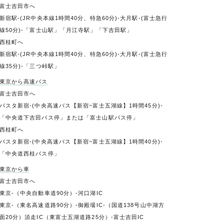
富士吉田市へ
新宿駅-(JR中央本線1時間40分、特急60分)-大月駅-(富士急行
線50分)-「富士山駅」「月江寺駅」「下吉田駅」
西桂町へ
新宿駅-(JR中央本線1時間40分、特急60分)-大月駅-(富士急行
線35分)-「三つ峠駅」
東京から高速バス
富士吉田市へ
バスタ新宿-(中央高速バス【新宿~富士五湖線】1時間45分)-
「中央道下吉田バス停」または「富士山駅バス停」
西桂町へ
バスタ新宿-(中央高速バス【新宿~富士五湖線】1時間40分)-
「中央道西桂バス停」
東京から車
富士吉田市へ
東京-（中央自動車道90分）-河口湖IC
東京-（東名高速道路90分）-御殿場IC-（国道138号山中湖方
面20分）須走IC（東富士五湖道路25分）-富士吉田IC