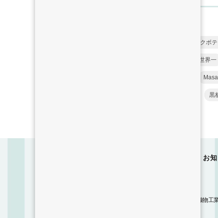
YUMI YOSHIMOTO
フナクボテ
アセテート
僕の住む街世界一
原研哉
rimOnO
Masa
黒
ホーム
ハタ印とは
イベント
お知
富士吉田市役所
西桂町役場
山梨県絹人繊織物工