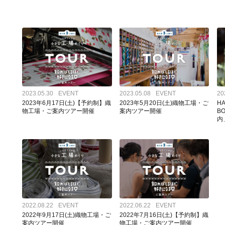
1000年継続したサステナブル産地を次の未来へ
織物の仕事を注文したい方はこちら
ものづくりの裏側を地元の若者
｜毎月第３土曜日｜氷室どよう
ふじよしだ定住促進センター
織物工場の連絡先一覧
ハタオリマチで暮らすヒトたちのインタビュー
｜毎月第３土曜日｜織物工場の直営店にいってみよう
2023.05.30
EVENT
2023.05.08
EVENT
20
2023年6月17日(土)【予約制】織
2023年5月20日(土)織物工場・ご
HA
物工場・ご案内ツアー開催
案内ツアー開催
B
内
山梨ハタオリ産地の歴史
初めて織物を注文する方の基礎知識
山梨ハタオリ産地の織物の特徴
山梨県産業技術センター
織物に関する求人情報はこちら
織物に関するインターン情報は
｜MOVIE｜織物にまつわる工場見学の動画集
産地のイベントのお知らせ / 
2022.08.22
EVENT
2022.06.22
EVENT
2022年9月17日(土)織物工場・ご
2022年7月16日(土)【予約制】織
｜MOVIE｜産地のすてきな動画を集めました
産地に関わるひとたちによるコ
案内ツアー開催
物工場・ご案内ツアー開催