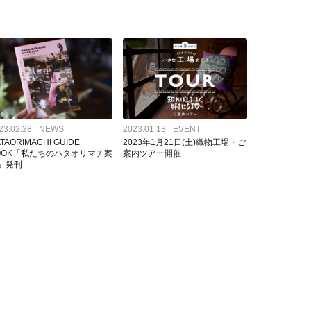
が紹介しています
市
織物会社のONLINE SHOPを一挙にご紹介
ファクトリーショップのまわりには見どころ満載！
富士吉田へ移住をお考えの方へ
準備工程の注文をしたい方はこちら
23.02.28
NEWS
2023.01.13
EVENT
TAORIMACHI GUIDE
2023年1月21日(土)織物工場・ご
OOK「私たちのハタオリマチ案
案内ツアー開催
」発刊
織物ができるまでの工程
山梨県絹人繊織物工業組合
こちら
過去のイベントレポート
ハタオリマチまでのアクセス
起業、移住のお手伝いが出来る助成金情報はこちら
ラムです
ハタ印とは