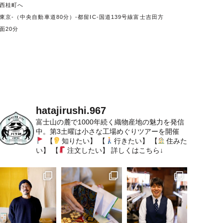
西桂町へ
東京-（中央自動車道80分）-都留IC-国道139号線富士吉田方
面20分
hatajirushi.967
富士山の麓で1000年続く織物産地の魅力を発信
中。第3土曜は小さな工場めぐりツアーを開催
【
知りたい】
【
行きたい】
【
住みた
い】
【
注文したい】
詳しくはこちら↓