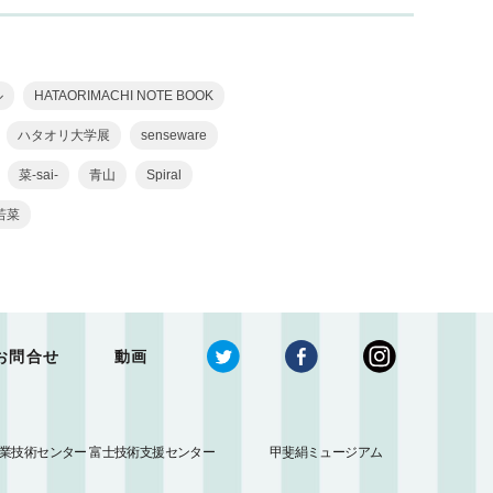
ル
HATAORIMACHI NOTE BOOK
ハタオリ大学展
senseware
菜-sai-
青山
Spiral
若菜
お問合せ
動画
業技術センター 富士技術支援センター
甲斐絹ミュージアム