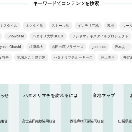
キーワードでコンテンツを検索
キスタイル
ネクタイ地
ストール地
インテリア地
裏地
ウー
Showcase
ハタオリ大学BOOK
フジヤマテキスタイルプロジェクト
yoshi Ohashi
根津孝太
吉田の蔵ブラザーズ
gochisou
坂本あこ
板当番
地域おこし協力隊
ハタオリマチルーキーズ
井上美里
井野
らせ
ハタオリマチを訪れるには
産地マップ
業組合
富士吉田織物協同組合
西桂織物工業協同組合
山梨県産