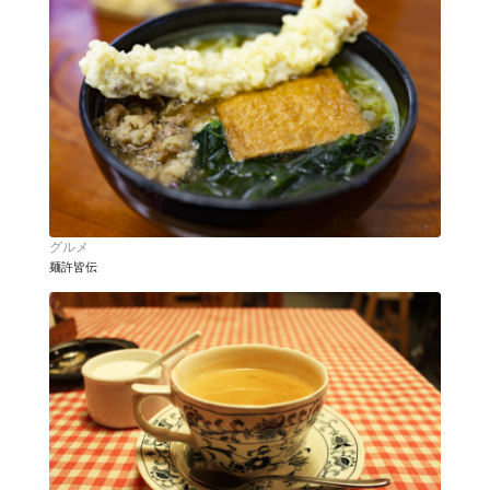
グルメ
麺許皆伝