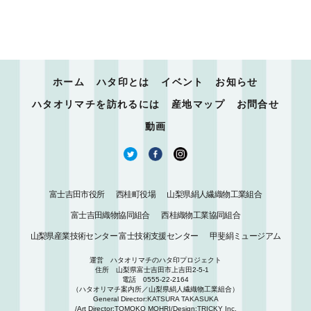
ホーム
ハタ印とは
イベント
お知らせ
ハタオリマチを訪れるには
産地マップ
お問合せ
動画
富士吉田市役所
西桂町役場
山梨県絹人繊織物工業組合
富士吉田織物協同組合
西桂織物工業協同組合
山梨県産業技術センター 富士技術支援センター
甲斐絹ミュージアム
運営 ハタオリマチのハタ印プロジェクト
住所 山梨県富士吉田市上吉田2-5-1
電話 0555-22-2164
（ハタオリマチ案内所／山梨県絹人繊織物工業組合）
General Director:
KATSURA TAKASUKA
/Art Director:TOMOKO MOHRI/Design:
TRICKY Inc.