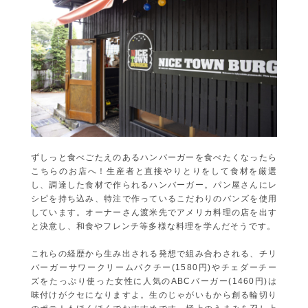
ずしっと食べごたえのあるハンバーガーを食べたくなったら
こちらのお店へ！生産者と直接やりとりをして食材を厳選
し、調達した食材で作られるハンバーガー。パン屋さんにレ
シピを持ち込み、特注で作っているこだわりのバンズを使用
しています。オーナーさん渡米先でアメリカ料理の店を出す
と決意し、和食やフレンチ等多様な料理を学んだそうです。
これらの経歴から生み出される発想で組み合わされる、チリ
バーガーサワークリームパクチー(1580円)やチェダーチー
ズをたっぷり使った女性に人気のABCバーガー(1460円)は
味付けがクセになりますよ。生のじゃがいもから創る輪切り