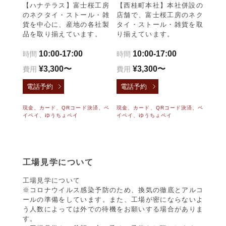
【ハナテラス】富士桜工房
【西桂町本社】本社併設の
のネクタイ・ストール・雑
店舗で、富士桜工房のネク
貨を中心に、産地の各社製
タイ・ストール・雑貨を取
品を取り揃えています。
り揃えています。
10:00-17:00
10:00-17:00
時間
時間
¥3,300〜
¥3,300〜
費用
費用
電話予約
電話予約
現金、カード、QRコード決済、ペ
現金、カード、QRコード決済、ペ
イペイ、ゆうちょペイ
イペイ、ゆうちょペイ
工場見学について
工場見学について
※コロナウイルス感染予防のため、換気の徹底とアルコ
ールの準備をしています。また、工場が密にならないよ
う人数によっては外での待機をお願いする場合がありま
す。