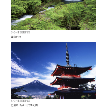
SIGHTSEEING
鐘山の滝
SIGHTSEEING
忠霊塔 新倉山浅間公園