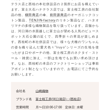
テラス店と西桂の本社併設店の２箇所にお店を構えてい
ます。富士大石ハナテラス店では、富士桜工房の自社製
品の他、
槇田商店
の傘、
前田源商店
のオーガニックコッ
トン製品、
TENJIN-factory
のリネン製品など、ハタオ
リマチの多様な織物製品を取り扱っています。店舗から
は、河口湖の水面越しに富士山が望める人気のビュース
ポット大石公園の近くで、四季折々の草花が楽しめま
す。西桂町の本社併設店では、様々な犬種のワンちゃん
の姿を織り込んだ愛犬色々”Iruyo”シリーズの生地を使
ったがま口やポーチの他、富士桜工房のネクタイ・スト
ール・雑貨に加え、一部は生地でもお買い求め頂けま
す。なお、西桂町の本店のファクトリーショップは事前
アポイント制となっていますので、お電話にてご予約を
お願いします。
会社名
山崎織物
ブランド名
富士桜工房(河口湖店)・(西桂店)
営業時間
月〜日10:00-17:00 定休日: 水曜