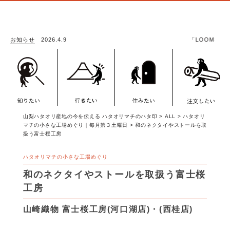
お知らせ
2026.4.9
「LOOMSCAPE －YAMANA
山梨ハタオリ産地の今を伝える ハタオリマチのハタ印
>
ALL
>
ハタオリ
マチの小さな工場めぐり｜毎月第３土曜日
>
和のネクタイやストールを取
扱う富士桜工房
ハタオリマチの小さな工場めぐり
和のネクタイやストールを取扱う富士桜
工房
山崎織物 富士桜工房(河口湖店)・(西桂店)