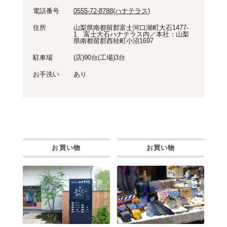
電話番号
0555-72-8788(ハナテラス)
住所
山梨県南都留郡富士河口湖町大石1477-
1 富士大石ハナテラス内／本社：山梨
県南都留郡西桂町小沼1697
駐車場
(店)90台(工場)3台
お手洗い
あり
お買い物
お買い物