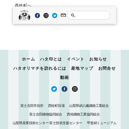
西桂町へ
東京-（中央自動車道80分）-都留IC-国道139号線富
士吉田方面20分
ホーム
ハタ印とは
イベント
お知らせ
ハタオリマチを訪れるには
産地マップ
お問合せ
動画
富士吉田市役所
西桂町役場
山梨県絹人繊織物工業組合
富士吉田織物協同組合
西桂織物工業協同組合
山梨県産業技術センター 富士技術支援センター
甲斐絹ミュージアム