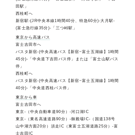
田駅」
西桂町へ
新宿駅-(JR中央本線1時間40分、特急60分)-大月駅-
(富士急行線35分)-「三つ峠駅」
東京から高速バス
富士吉田市へ
バスタ新宿-(中央高速バス【新宿~富士五湖線】1時間
45分)-「中央道下吉田バス停」または「富士山駅バス
停」
西桂町へ
バスタ新宿-(中央高速バス【新宿~富士五湖線】1時間
40分)-「中央道西桂バス停」
東京から車
富士吉田市へ
東京-（中央自動車道90分）-河口湖IC
東京-（東名高速道路90分）-御殿場IC-（国道138号
山中湖方面20分）須走IC（東富士五湖道路25分）-富
士吉田IC