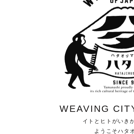
1000年継続したサステナブル産地を次の未来へ
織物の仕事を注文したい方はこちら
ものづくりの裏側を地元の若者
｜毎月第３土曜日｜氷室どよう
ふじよしだ定住促進センター
織物工場の連絡先一覧
ハタオリマチで暮らすヒトたちのインタビュー
｜毎月第３土曜日｜織物工場の直営店にいってみよう
山梨ハタオリ産地の歴史
初めて織物を注文する方の基礎知識
山梨ハタオリ産地の織物の特徴
山梨県産業技術センター
織物に関する求人情報はこちら
織物に関するインターン情報は
｜MOVIE｜織物にまつわる工場見学の動画集
産地のイベントのお知らせ / 
WEAVING CIT
イトとヒトがいき
ようこそハタ
｜MOVIE｜産地のすてきな動画を集めました
産地に関わるひとたちによるコ