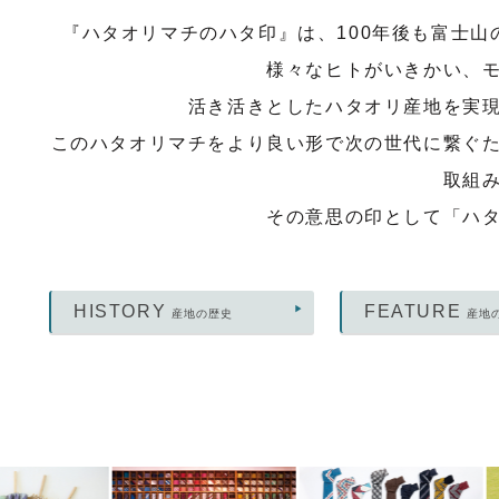
『ハタオリマチのハタ印』は、100年後も富士
様々なヒトがいきかい、
活き活きとしたハタオリ産地を実
このハタオリマチをより良い形で次の世代に繋ぐ
取組
その意思の印として「ハ
HISTORY
FEATURE
産地の歴史
産地