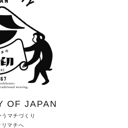
が紹介しています
市
織物会社のONLINE SHOPを一挙にご紹介
ファクトリーショップのまわりには見どころ満載！
富士吉田へ移住をお考えの方へ
準備工程の注文をしたい方はこちら
織物ができるまでの工程
山梨県絹人繊織物工業組合
こちら
過去のイベントレポート
ハタオリマチまでのアクセス
起業、移住のお手伝いが出来る助成金情報はこちら
Y OF JAPAN
かうマチづくり
オリマチへ
ラムです
ハタ印とは