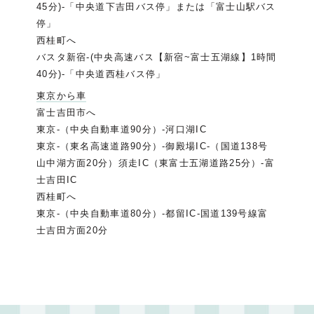
45分)-「中央道下吉田バス停」または「富士山駅バス
停」
西桂町へ
バスタ新宿-(中央高速バス【新宿~富士五湖線】1時間
40分)-「中央道西桂バス停」
東京から車
富士吉田市へ
東京-（中央自動車道90分）-河口湖IC
東京-（東名高速道路90分）-御殿場IC-（国道138号
山中湖方面20分）須走IC（東富士五湖道路25分）-富
士吉田IC
西桂町へ
東京-（中央自動車道80分）-都留IC-国道139号線富
士吉田方面20分